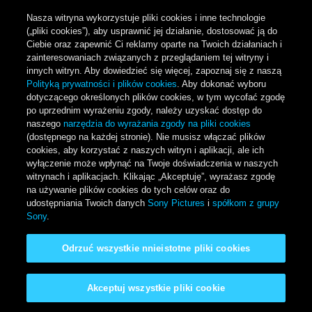
Przejdź do treści
Nasza witryna wykorzystuje pliki cookies i inne technologie
(„pliki cookies”), aby usprawnić jej działanie, dostosować ją do
Ciebie oraz zapewnić Ci reklamy oparte na Twoich działaniach i
zainteresowaniach związanych z przeglądaniem tej witryny i
Main Menu
innych witryn. Aby dowiedzieć się więcej, zapoznaj się z naszą
Polityką prywatności i plików cookies
. Aby dokonać wyboru
dotyczącego określonych plików cookies, w tym wycofać zgodę
po uprzednim wyrażeniu zgody, należy uzyskać dostęp do
naszego
narzędzia do wyrażania zgody na pliki cookies
(dostępnego na każdej stronie). Nie musisz włączać plików
ANACONDA
cookies, aby korzystać z naszych witryn i aplikacji, ale ich
wyłączenie może wpłynąć na Twoje doświadczenia w naszych
witrynach i aplikacjach. Klikając „Akceptuję”, wyrażasz zgodę
Available Now On Digital
na używanie plików cookies do tych celów oraz do
udostępniania Twoich danych
Sony Pictures
i
spółkom z grupy
Sony
.
Official Site
Odrzuć wszystkie nnieistotne pliki cookies
Akceptuj wszystkie pliki cookie