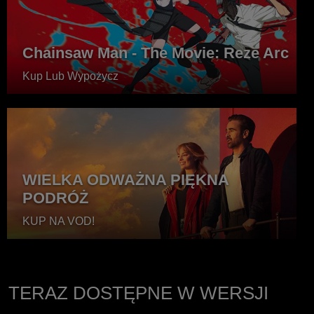
Chainsaw Man - The Movie: Reze Arc
Kup Lub Wypożycz
WIELKA ODWAŻNA PIĘKNA
PODRÓŻ
KUP NA VOD!
TERAZ DOSTĘPNE W WERSJI